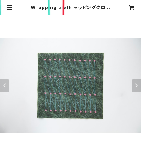
Wrapping cloth ラッピングクロス
[herbs Horsetail] | taffeta