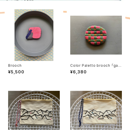
Brooch
Color Paletto brooch 「gar
den」02
¥5,500
¥6,380