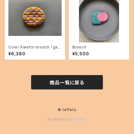
Color Paletto brooch 「gar
Brooch
den」03
¥6,380
¥5,500
商品一覧に戻る
© taffeta
Powered by