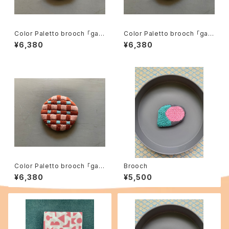
Color Paletto brooch 「gar
Color Paletto brooch 「gar
den」09
den」06
¥6,380
¥6,380
Color Paletto brooch 「gar
Brooch
den」07
¥6,380
¥5,500