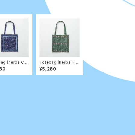
ag [herbs Cor
Totebag [herbs Hor
er]
setail]
80
¥5,280