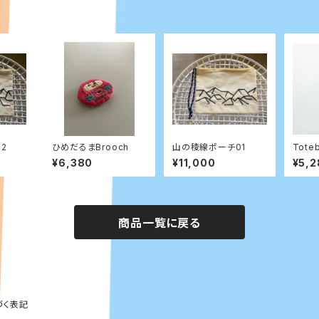
2
ひめだるまBrooch
山の稜線ポーチ01
Toteb
nflow
¥6,380
¥11,000
¥5,2
商品一覧に戻る
づく表記