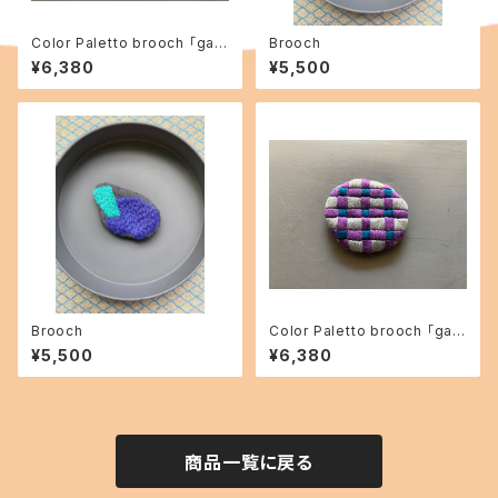
Color Paletto brooch 「gar
Brooch
den」06
¥6,380
¥5,500
Brooch
Color Paletto brooch 「gar
den」09
¥5,500
¥6,380
商品一覧に戻る