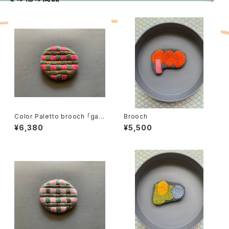
Color Paletto brooch 「gar
Brooch
den」02
¥6,380
¥5,500