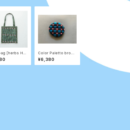
ag [herbs Hor
Color Paletto brooc
]
h 「garden」08
80
¥6,380