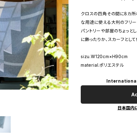
クロスの四角その間に8カ所
な用途に使える大判のフリー
パントリーや部屋のちょっと
に飾ったりか、スカーフとして
sizu.W120cm×H90cm
material.ポリエステル
Internationa
Ad
日本国内