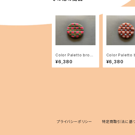
Color Paletto brooc
Color Paletto
h 「garden」02
h 「garden」07
¥6,380
¥6,380
プライバシーポリシー
特定商取引法に基