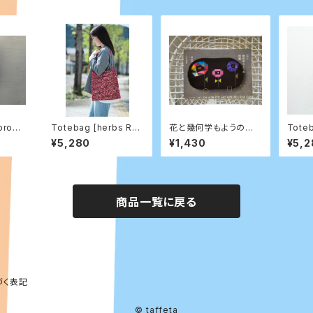
 brooc
Totebag [herbs Ros
花と幾何学もようの刺
Toteb
e]
繍 本
setail
¥5,280
¥1,430
¥5,2
商品一覧に戻る
づく表記
© taffeta